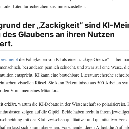
ren oder Literaturrecherchen zusammenzustellen.
grund der „Zackigkeit” sind KI-Me
g des Glaubens an ihren Nutzen
ert.
beschreibt
die Fähigkeiten von KI als eine „zackige Grenze” — bei m
enschlich, bei anderen peinlich schlecht, und zwar auf eine Weise, die
tuition entspricht. KI kann eine brauchbare Literaturrecherche schreibe
infachen visuellen Rätsel. Sie kann Erkenntnisse aus 500 Arbeiten synt
ber den Vornamen eines Mitautors.
t erklärt, warum die KI-Debatte in der Wissenschaft so polarisiert ist. 
Enthusiasten zeigen auf die Gipfel. Beide haben recht in ihrem jeweilig
rschneidung mit der Kluft zwischen qualitativer und quantitativer Fors
haften lässt sich kaum übersehen: Forschende, deren Arbeit die Aufgab