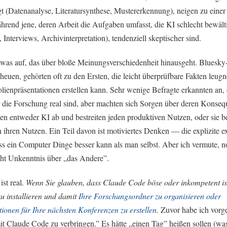
t (Datenanalyse, Literatursynthese, Mustererkennung), neigen zu einer 
ährend jene, deren Arbeit die Aufgaben umfasst, die KI schlecht bewält
 Interviews, Archivinterpretation), tendenziell skeptischer sind.
etwas auf, das über bloße Meinungsverschiedenheit hinausgeht. Bluesky
cheuen, gehörten oft zu den Ersten, die leicht überprüfbare Fakten leu
lienpräsentationen erstellen kann. Sehr wenige Befragte erkannten an, 
r die Forschung real sind, aber machten sich Sorgen über deren Konse
n entweder KI ab und bestreiten jeden produktiven Nutzen, oder sie b
 ihren Nutzen. Ein Teil davon ist motiviertes Denken — die explizite ex
s ein Computer Dinge besser kann als man selbst. Aber ich vermute, 
icht Unkenntnis über „das Andere”.
ist real.
Wenn Sie glauben, dass Claude Code böse oder inkompetent ist
zu installieren und damit
Ihre Forschungsordner zu organisieren oder
tionen für Ihre nächsten Konferenzen zu erstellen
.
Zuvor habe ich vorg
t Claude Code zu verbringen.” Es hätte „einen Tag” heißen sollen (w