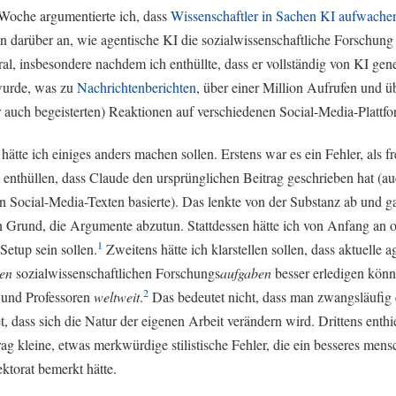
Woche argumentierte ich, dass
Wissenschaftler in Sachen KI aufwache
n darüber an, wie agentische KI die sozialwissenschaftliche Forschung
ral, insbesondere nachdem ich enthüllte, dass er vollständig von KI gene
 wurde, was zu
Nachrichtenberichten
, über einer Million Aufrufen und üb
 auch begeisterten) Reaktionen auf verschiedenen Social-Media-Plattfo
ätte ich einiges anders machen sollen. Erstens war es ein Fehler, als f
u enthüllen, dass Claude den ursprünglichen Beitrag geschrieben hat (a
n Social-Media-Texten basierte). Das lenkte von der Substanz ab und g
n Grund, die Argumente abzutun. Stattdessen hätte ich von Anfang an 
1
Setup sein sollen.
Zweitens hätte ich klarstellen sollen, dass aktuelle 
ten
sozialwissenschaftlichen Forschungs
aufgaben
besser erledigen könn
2
 und Professoren
weltweit
.
Das bedeutet nicht, dass man zwangsläufig e
t, dass sich die Natur der eigenen Arbeit verändern wird. Drittens enthi
rag kleine, etwas merkwürdige stilistische Fehler, die ein besseres mens
ektorat bemerkt hätte.