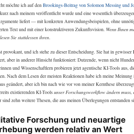
icht möchte ich auf den
Brookings-Beitrag von Solomon Messing und J
 kurz nach meinem veröffentlicht wurde und eine wesentlich überzeuge
Argumente liefert — mit konkreten Anwendungsbeispielen, ohne unnöti
erten Text und mit einer konstruktiveren Zukunftsvision.
Wenn Ihnen me
lesen Sie stattdessen ihren
.
 provokant, und ich stehe zu dieser Entscheidung. Sie hat in gewisser 
ert, aber in anderer Hinsicht funktioniert: Dutzende, wenn nicht Hunde
innen und Wissenschaftlern probieren jetzt agentische KI-Tools aus, di
tten. Nach dem Lesen der meisten Reaktionen habe ich meine Meinung 
us geändert, aber ich bin nach wie vor von meiner Kernthese überzeugt
ereits existierenden KI-Tools
unser Forschungsworkflow ändern muss, o
er sind zehn weitere Thesen, die aus meinen Überlegungen entstanden s
litative Forschung und neuartige
rhebung werden relativ an Wert