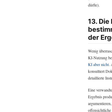
dürfte).
13. Die
bestimm
der Erg
Wenig überrasc
KI-Nutzung bed
KI aber nicht
. 
konsultiert Do
detaillierte In
Eine verwandte
Ergebnis produ
argumentieren,
offensichtlich