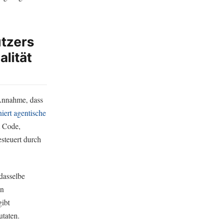
utzers
lität
 Annahme, dass
niert agentische
t Code,
steuert durch
dasselbe
an
gibt
utaten.