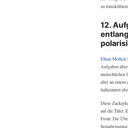
zu transkribie
12. Auf
entlan
polarisi
Ethan Mollick
Aufgaben überm
menschlichen In
aber an einem e
halluziniert a
Diese Zackigkei
auf die Täler; 
Front. Die Übe
Sozialwissensc