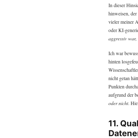
In dieser Hins
hinweisen, der
vieler meiner 
oder KI-generi
aggressiv war, 
Ich war bewusst
hinten losgefeu
Wissenschaftler
nicht getan hä
Punkten durcha
aufgrund der b
oder nicht
. Hi
11. Qua
Datene