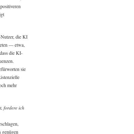
positiveren
igt
-Nutzer, die KI
gneten — etwa,
dass die KI-
quenzen.
efürworten sie
istenzielle
noch mehr
, fordere ich
eschlagen,
as genügen