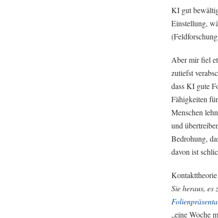
KI gut bewältig
Einstellung, w
(Feldforschung,
Aber mir fiel 
zutiefst verabs
dass KI gute Fo
Fähigkeiten fü
Menschen lehne
und übertreiben
Bedrohung, das
davon ist schl
Kontakttheorie 
Sie heraus, es 
Folienpräsenta
„eine Woche mi