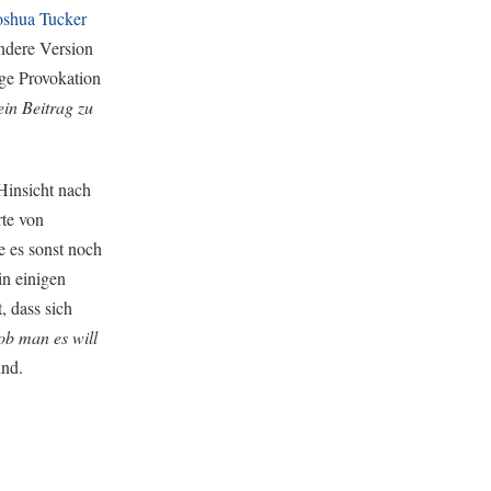
oshua Tucker
ndere Version
ge Provokation
in Beitrag zu
Hinsicht nach
rte von
e es sonst noch
in einigen
, dass sich
b man es will
ind.