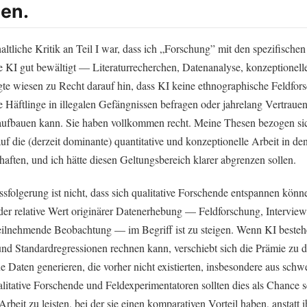
en.
haltliche Kritik an Teil I war, dass ich „Forschung” mit den spezifisch
ie KI gut bewältigt — Literaturrecherchen, Datenanalyse, konzeptionell
te wiesen zu Recht darauf hin, dass KI keine ethnographische Feldfor
e Häftlinge in illegalen Gefängnissen befragen oder jahrelang Vertrauen
ufbauen kann. Sie haben vollkommen recht. Meine Thesen bezogen si
uf die (derzeit dominante) quantitative und konzeptionelle Arbeit in de
aften, und ich hätte diesen Geltungsbereich klarer abgrenzen sollen.
sfolgerung ist nicht, dass sich qualitative Forschende entspannen könne
 der relative Wert originärer Datenerhebung — Feldforschung, Interview
teilnehmende Beobachtung — im Begriff ist zu steigen. Wenn KI besteh
 und Standardregressionen rechnen kann, verschiebt sich die Prämie zu
e Daten generieren, die vorher nicht existierten, insbesondere aus schw
litative Forschende und Feldexperimentatoren sollten dies als Chance 
rbeit zu leisten, bei der sie einen komparativen Vorteil haben, anstatt 