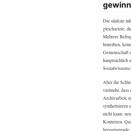
gewinn
Die stärkste in
gleichsetzte, d
Mehrere Befrag
betreiben, kein
Gemeinschaft a
hauptsächlich a
Sozialwissensch
Aber die Schlus
vielmehr, dass
Archivarbeit, 
synthetisieren
nicht kann: neu
Kontexten. Qua
hervorragende A