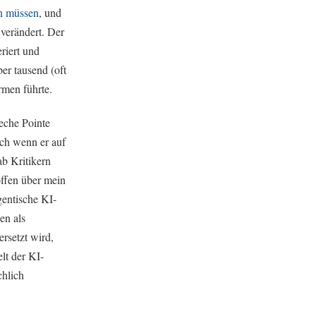
n müssen
, und
 verändert. Der
riert und
er tausend (oft
rmen führte.
reche Pointe
uch wenn er auf
ab Kritikern
offen über mein
agentische KI-
en als
rsetzt wird,
elt der KI-
chlich