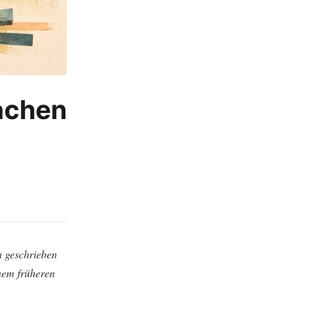
achen
n geschrieben
inem früheren