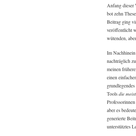
Anfang dieser 
bot zehn These
Beitrag ging vi
veröffentlicht
wütenden, aber
Im Nachhinein h
nachträglich z
meinen frühere
einen einfache
grundlegendes 
Tools
die meis
Professorinnen
aber es bedeute
generierte Beit
unterstütztes L