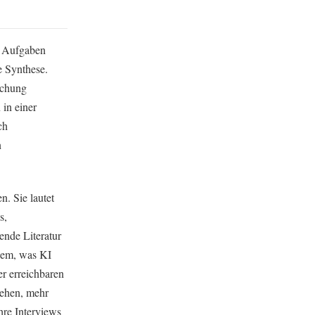
en Aufgaben
e Synthese.
schung
 in einer
ch
n
n. Sie lautet
s,
ende Literatur
 dem, was KI
er erreichbaren
sehen, mehr
ihre Interviews