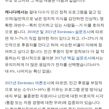
주요 보고서와 그 핵심 내용은 다음과 같습니다:
캐나다에서는
절대 다수가 민간 정착 프로그램을 알고 있
으며(일반적으로 낮은 정치적 지식을 감안하면 인상적), 명
확한 과반수—특히 인지하고 있는 사람들—가 이를 호의적
으로 봅니다.
2018년
및
2021년 Environics 설문조사
에 따르
면 약 3~7%가 직접 참여한 적이 있다고 하고, 15~25%가 개
인적으로 후원자를 안다고 하며, 비슷한 비율이 미래에 참
여하고 싶다고 합니다. 민간 후원이 정부 정착보다 더 잘 작
동하는지 명시적으로 물어본
2017년 맥길 설문조사
에서는
유의미하게 더 많은 응답자가 전자를 선택했습니다(41%
대 6%, 나머지는 확신 없음).
2021년 Environics 여론조사
에 따르면, 민간 후원을 부정적
으로 보는 소수(13~16%) 중 이유는 프로그램 운영 방식(납
세자 부담, 불충분한 자원)이나 난민에 대한 비호의적 시각
(통합 또는 자원 경쟁에 대한 우려)에 집중되어 있습니다.
이 회의론자들에게 다른 정책에 대해 묻지 않았지만, 전통