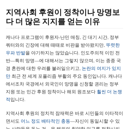
지역사회 후원이 정착이나 망명보
다 더 많은 지지를 얻는 이유
캐나다 프로그램이 후원자-난민 매칭, 긴 대기 시간, 정부
쿼터와의 긴장에 대해 때때로 비판을 받아왔지만,
뚜렷한
우파 반발
을 야기하지는 않았습니다. 인도주의적 이민 전
반—특히 망명—에 대해서는 그렇지 않으며, 이는 종종 국
경 혼란에 대한 우려를 불러일으키고,
논란의 여지가 있지
만
최근 전 세계 포퓰리즘 부활의 주요 동인입니다. 캐나다
에서조차 국경에서 외국인이 망명을 신청할 권리는 정부
지원 또는 민간 후원 정착이나 해외 원조보다
훨씬 더 논쟁
적
입니다.
지역사회 후원의 정치적 잠재력은 바로 시민들의 이타적이
면서도
어느 정도 배타적인 충동
—자신이 동일시할 수 있
는 사람들을 돕는 것—을 해외의 취약한 인구를 정착시키