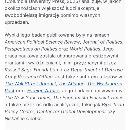
(Columbia University Press, 2025) analizuje, w jakich
okolicznościach większość ludzi akceptuje
swobodniejszą imigrację pomimo własnych
uprzedzeń.
Wyniki jego badań publikowane były na łamach
American Political Science Review
,
Journal of Politics
,
Perspectives on Politics
oraz
World Politics
. Jego
praca naukowa została uhonorowana prestiżowymi
grantami i wyróżnieniami, m.in. przyznanymi przez
Russell Sage Foundation
oraz
Department of Defense
Army Research Office
. Jest także autorem tekstów w
The Wall Street Journal
,
The Atlantic
,
The Washington
Post
oraz
Foreign Affairs
. Jego badania opisywano w
The New York Times
,
The Economist
i
Financial Times
,
a także przez ośrodki analityczne, takie jak
Bipartisan
Policy Center
,
Center for Global Development
czy
Niskanen Center
.