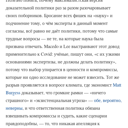
доказательной политики раз за разом разочаровывает
своих поборников. Бросание всех фишек на «науку» и
подчинение тому, о чём эксперты в данный момент
согласны, всё равно не даёт политики, потому что самые
трудные вопросы — не те, на которые наука была
призвана отвечать. Macedo и Lee выстраивают этот довод
применительно к Covid: учёные, пишут они, «с их узкими
основаниями экспертизы, не должны делать политику»,
потому что выбор упирается в ценности и компромиссы,
которые ни одно исследование не может взвесить. Тот же
разрыв проявляется в вопросе климата, где экономист
Matt
Burgess
доказывает, что громкие рамки — «ничего
страшного» и «экзистенциальная угроза» —
обе, вероятно,
неверны
, и что ответственная политика обязана
взвешивать компромиссы и судить, какие сценарии
правдоподобны, — то, что никакая апелляция к