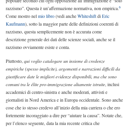
popolare secondo cui ogni opposizione all’immigrazione è “solo
6
razzismo”. Questa è un’affermazione normativa, non empirica.
Come mostro nel
mio libro
(vedi anche
Whiteshift
di
Eric
Kaufmann
), sotto la maggior parte delle definizioni coerenti di
razzismo, questa semplicemente non è accurata come
descrizione generale dei dati delle scienze sociali, anche se il
razzismo ovviamente esiste e conta.
Piuttosto,
qui voglio catalogare un insieme di credenze
empiriche (spesso implicite), argomenti e narrazioni difficili da
giustificare date le migliori evidenze disponibili, ma che sono
comuni tra le élite pro-immigrazione altamente istruite
, inclusi
accademici di centro-sinistra e anche moderati, attivisti e
giornalisti in Nord America e in Europa occidentale. Sono anche
cose che io stesso credevo all’inizio della mia carriera o che ero
fortemente incoraggiato a dire per “aiutare la causa”. Notate che,
per l’elenco seguente, data la mia recente critica che