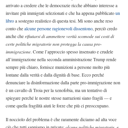
arrivato a credere che le democrazie ricche abbiano interesse a
invitare più immigrati selezionati e che ha appena pubblicato
un
libro
a sostegno realistico di questa tesi. Mi sono anche reso
conto che
alcune persone ragionevoli dissentono
, perciò credo
anche che
rifiutarsi di ammettere verità scomode sui costi di
certe politiche migratorie non protegga la causa pro-
immigrazione
. Come l’approccio spesso insensato e crudele
all’immigrazione nella seconda amministrazione Trump rende
sempre più chiaro, fornisce munizioni a persone molto più
lontane dalla verità e dalla dignità di base. Ecco perché
denunciare la disinformazione dalla parte pro-immigrazione non
è un cavallo di Troia per la xenofobia, ma un tentativo di
spiegare perché le nostre stesse narrazioni siano fragili — e
come quella fragilità aiuti le forze che più ci preoccupano.
Il nocciolo del problema è che raramente diciamo ad alta voce
ciò che tutti sappiamo in privato:
alcune politiche migratorie, e