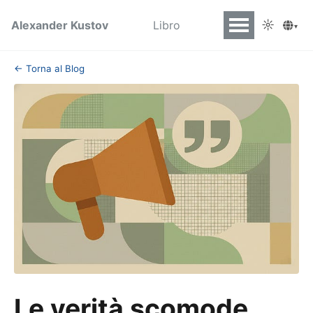
☼
Alexander Kustov
Libro
▾
← Torna al Blog
Le verità scomode