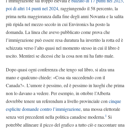
l’immigrazione sia troppo elevata è
balzato di 17 punti nel 2023,
poi di altri 14 punti nel 2024
, raggiungendo il 58 percento, la
prima netta maggioranza dalla fine degli anni Novanta e la salita
più ripida nel mezzo secolo in cui Environics ha posto la
domanda. La linea che avevo pubblicato come prova che
l’immigrazione può essere resa duratura ha invertito la rotta ed è
schizzata verso l’alto quasi nel momento stesso in cui il libro è
uscito. Mentirei se dicessi che la cosa non mi ha fatto male.
Dopo quasi ogni conferenza che tengo sul libro, si alza una
mano e qualcuno chiede: «Cosa sta succedendo con il
Canada?». L’umore è pessimo, ed è pessimo in luoghi che prima
non lo davano a vedere. Per esempio, in ottobre l’Alberta
dovrebbe tenere un referendum a livello provinciale con
cinque
esplicite domande contro l’immigrazione
, una mossa elettorale
1
senza veri precedenti nella politica canadese moderna.
Si
potrebbe allineare il picco del grafico a tutto ciò e raccontare una