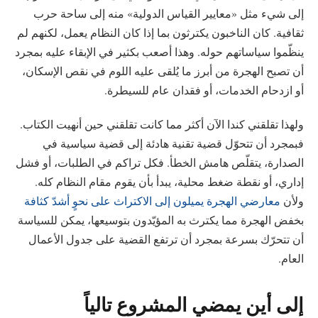
إلى شيء مثل «معايير القياس الدولية» منه إلى ساحة حرب
ثقافية. كان الناخبون يكترثون بما إذا كان النظام يعمل، لكنهم لم
ينظّموا سياساتهم حوله. وهذا أصعب بكثير في الإبقاء عليه بمجرد
أن تصبح الهجرة من أبرز ما يُلقى عليه اللوم في نقص الإسكان،
أو ازدحام الخدمات، أو فقدان عام للسيطرة.
ولهذا تقلقني كندا الآن أكثر مما كانت تقلقني حين أنهيت الكتاب.
فبمجرد أن تتحوّل قضية تقنية هادئة إلى قضية سياسية في
الصدارة، يتقلّص هامش الخطأ. فكل تراكم في الطلبات، أو فشل
إداري، أو نقطة ضغط محلية، يبدأ بأن يقوم مقام النظام كله.
ولأن
معارضي الهجرة يميلون إلى الاكتراث على نحوٍ أشدّ كثافة
بخفض الهجرة مما يكترث به المؤيّدون بتوسيعها، يمكن للسياسة
أن تتحرّك بسرعة بمجرد أن ترتفع القضية على جدول الأعمال
العام.
إلى أين يمضي المشروع تالياً