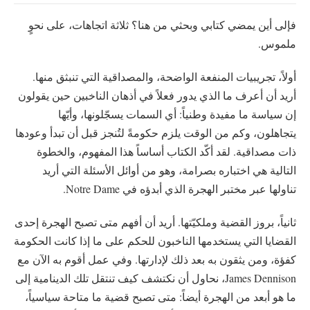
فإلى أين يمضي كتابي وبحثي من هنا؟ ثلاثة اتجاهات، على نحوٍ
ملموس.
أولاً، تجريبيات المنفعة الواضحة، والمصداقية التي تنبثق منها.
أريد أن أعرف ما الذي يدور فعلاً في أذهان الناخبين حين يقولون
إن سياسة ما مفيدة وطنياً: أي السمات يسجّلونها، وأيّها
يتجاهلون، وكم من الوقت يلزم حكومةً لتُنجز قبل أن تبدأ وعودها
ذات مصداقية. لقد أكّد الكتاب أساساً هذا المفهوم، والخطوة
التالية هي اختباره بصرامة، وهو من أوائل الأسئلة التي أريد
تناولها عبر مختبر الهجرة الذي أبدؤه في Notre Dame.
ثانياً، بروز القضية وملكيّتها. أريد أن أفهم متى تصبح الهجرة إحدى
القضايا التي يستخدمها الناخبون للحكم على ما إذا كانت الحكومة
كفؤة، ومن يثقون به بعد ذلك لإدارتها. وفي عمل أقوم به الآن مع
James Dennison، نحاول أن نكتشف كيف تنتقل تلك الدينامية إلى
ما هو أبعد من الهجرة أيضاً: متى تصبح قضية ما متاحة سياسياً،