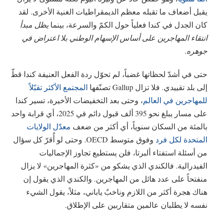
يقبل أضعاف ما تقبله معظم الديمقراطيات الغنية الأخرى. لقد
كان الجدل في كندا فعلياً حول الكمّ والسرعة، بينما
يظل مبدأ
انتقاء المهاجرين على أساس الإسهام الوطني بلا اعتراض في
جوهره
.
حتى في أشدّ لحظاتها غضباً، لم تحوّل ردة الفعل العنيفة كندا قطّ
إلى بلد تقييدي. فلا تزال Gallup تصنّفها
المجتمع الأكثر تقبّلاً
للمهاجرين في العالم
، وحتى بعد التخفيضات الأخيرة، تسير كندا
على مسار يبلغ نحو 395 ألف قبول دائم في 2025، أي قرابة واحد
بالمئة من السكان سنوياً، أي أكثر من ضعف
معدّل الولايات
المتحدة لكل فرد
وفوق متوسط OECD. وحتى لو أُقرّ كل سؤال
من أسئلة استفتاء ألبرتا، فلن يستطيع تجاوز الإجماليات
الفيدرالية. فالكندي الذي يشكو من «كثرة المهاجرين» لا يزال
منفتحاً على عدد هائل من المهاجرين. والكندي الذي يقول إن
هناك هجرة أكثر من اللازم وناخبٌ ياباني، مثلاً، يقول الشيء
نفسه لا يطلبان عالمين متقاربين على الإطلاق.