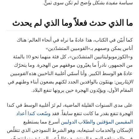
سياسة
مفيدة بشكل واضح
لم تكن سوى تمنٍّ.
ما الذي حدث فعلاً وما الذي لم يحدث
كما أبيّن في الكتاب، هذا عادةً ما نراه في أنحاء العالم: هناك
أناس يمكن وصمهم بـ«القوميين المتشدّدين»
و«الكوزموبوليتانيين المتشدّدين»، كل فئة منهما نحو 10 بالمئة
من الجمهور، نادراً ما يغيّرون موقفهم من الهجرة. وما يتحرّك
عادةً هو الوسط الكبير. وأنا أسمّي أغلبية الناخبين هذه
القوميين
الإيثاريين
: يهتمّون بالوافدين الجدد لكنهم يضعون أبناء وطنهم في
المقام الأول، ويؤيّدون الهجرة حين يرونها تنفع البلاد.
على مدى السنوات القليلة الماضية، لم تَرَ أغلبية الوسط في كندا
الهجرة تنفع بقدر ما كانت تنفع سابقاً. فقد
وسّعت كندا أعداد
المقيمين المؤقتين والطلاب الدوليين
أسرع مما يستطيع
الإسكان والخدمات استيعابه، وهو الشرط النموذجي الذي تتقلّص
في ظله منافع الهجرة المنتشرة وغالباً غير المرئية بينما تتضخّم