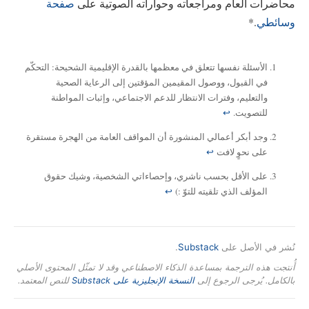
محاضرات العام ومراجعاته وحواراته الصوتية على
صفحة
وسائطي
.*
الأسئلة نفسها تتعلق في معظمها بالقدرة الإقليمية الشحيحة: التحكّم
في القبول، ووصول المقيمين المؤقتين إلى الرعاية الصحية
والتعليم، وفترات الانتظار للدعم الاجتماعي، وإثبات المواطنة
للتصويت.
↩
وجد أبكر أعمالي المنشورة أن المواقف العامة من الهجرة مستقرة
على نحوٍ لافت
↩
على الأقل بحسب ناشري، وإحصاءاتي الشخصية، وشيك حقوق
المؤلف الذي تلقيته للتوّ :)
↩
نُشر في الأصل على
Substack
.
أُنتجت هذه الترجمة بمساعدة الذكاء الاصطناعي وقد لا تمثّل المحتوى الأصلي
بالكامل. يُرجى الرجوع إلى
النسخة الإنجليزية على Substack
للنص المعتمد.