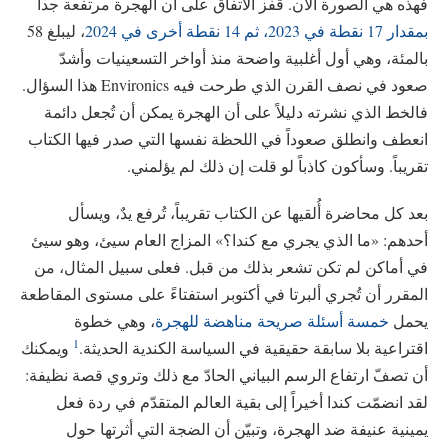
فهذه هي الصورة الآن. قفز الاتفاق على أن الهجرة مرتفعة جداً
بمقدار 17 نقطة في 2023، ثم 14 نقطة أخرى في 2024
، ليبلغ 58
بالمئة، وهي أول أغلبية واضحة منذ أواخر التسعينيات وأشدّ
صعود في نصف القرن الذي طرحت فيه Environics هذا السؤال.
فالخط الذي نشرته دليلاً على أن الهجرة يمكن أن تُجعل دائمة
انعطف وانطلق صعوداً في اللحظة نفسها التي صدر فيها الكتاب
تقريباً. وسأكون كاذباً لو قلت إن ذلك لم يؤلمني.
بعد كل محاضرة أُلقيها عن الكتاب تقريباً، تُرفع يدٌ، ويسأل
أحدهم: «ما الذي يجري مع كندا؟» المزاج العام سيئ، وهو سيئ
في أماكن لم تكن تشعر بذلك من قبل. فعلى سبيل المثال، من
المقرر أن تُجري ألبرتا في أكتوبر استفتاءً على مستوى المقاطعة
يحمل
خمسة أسئلة صريحة مناهضة للهجرة
، وهي خطوة
1
اقتراعية بلا سابقة حقيقية في السياسة الكندية الحديثة.
ويمكنك
أن تصفّ ارتفاع الرسم البياني الحادّ مع ذلك وتروي قصة نظيفة:
لقد انضمّت كندا أخيراً إلى بقية العالم المتقدّم في ردة فعل
يمينية عنيفة ضد الهجرة، وتبيّن أن الضجة التي أثرتها حول