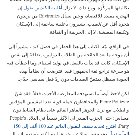
تكاليفها المركّزة. ومع ذلك، لا تزال
أغلبية الكنديين تقول
إن
الهجرة مفيدة للاقتصاد، وحين تسأل Environics من يريدون
هجرة أقل عن
السبب
، يشيرون بأغلبية ساحقة إلى الإسكان
وتكلفة المعيشة، لا إلى الجريمة أو الثقافة.
في الواقع، نبّه الكتاب إلى هذا الخطر في فصل كندا، مشيراً إلى
أن موجة ما بعد الجائحة من الطلاب الدوليين، إضافةً إلى نقص
الإسكان، كانت قد بدأت بالفعل في توليد استياء. وما أخطأت فيه
هو سرعة تراجع ثقة الجمهور: فقد افترضت أن نظاماً بهذه
الجودة سيظل يمتصّ الصدمات دون ردّ فعل سياسي جدّي.
لكن لاحظ أيضاً ما تستهدفه المعارضة الأحدث فعلاً. فقد شنّ
Pierre Poilievre والمحافظون حملة قوية ضد المقيمين المؤقتين
والطلاب مع ترك الجوهر الماهر القائم على نظام النقاط دون
مساس؛ حتى الحزب الفيدرالي الأكثر تقييداً في البلاد، People’s
Party،
اقترح تحديد سقف للقبول الدائم عند 100 ألف إلى 150
ألفاً سنوياً
، وهو خفض حادّ عن وتيرة اليوم لكنه مستوى لا يزال