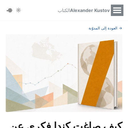
☼
Alexander Kustov
الكتاب
▾
→ العودة إلى المدوّنة
كيف صاغت كندا فكري عن