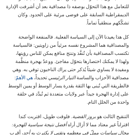
للتعامل مع هذا التحوّل بوصفه ذا مصداقية بعد أن أشرفت الإدارة
الديمقراطية السابقة على فوضى مرئية على الحدود. وكان
تشكّكهم منطقياً تماماً.
كل هذا يعيدنا الآن إلى السياسة الفعلية. فالمنفعة الواضحة
والمصداقية هما المشروع نفسه مرئياً من زاويتين: فالسياسة
تكتسب المصداقية بأن تُنفَّذ وتنتج منافع يمكن للناس رؤيتها،
ولهذا لا يمكنك اختصارها بتحوّل مفاجئ. ووعدٌ بهجرة منظَّمة
ومفيدة لا يساوي شيئاً يُذكر حتى يراك الناخبون توفي به. وهي
مصداقية الأحزاب والساسة
التيار الرئيسي
تحديداً،
هي الأهمّ
:
فالطريقة التي تُبنى بها الثقة بقدرة يسار الوسط أو يمين الوسط
على إدارة الهجرة جيداً عبر ولايات متعددة ثم تُبدَّد في حلقة
واحدة من الخلل التام.
التنقيح الثالث هو
بروز القضية
. فلوقت طويل، اقتربت كندا
اقتراباً غير معتاد مما لا أزال أراه
أفضل نتيجة سياسية للهجرة:
مجال سياسات مملّ في معظمه وتقني لا يكترث به أحد
، أقرب