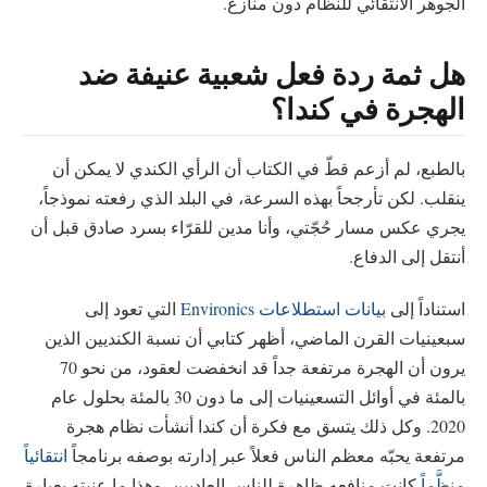
الجوهر الانتقائي للنظام دون منازع.
هل ثمة ردة فعل شعبية عنيفة ضد
الهجرة في كندا؟
بالطبع، لم أزعم قطّ في الكتاب أن الرأي الكندي لا يمكن أن
ينقلب. لكن تأرجحاً بهذه السرعة، في البلد الذي رفعته نموذجاً،
يجري عكس مسار حُجّتي، وأنا مدين للقرّاء بسرد صادق قبل أن
أنتقل إلى الدفاع.
استناداً إلى
بيانات استطلاعات Environics
التي تعود إلى
سبعينيات القرن الماضي، أظهر كتابي أن نسبة الكنديين الذين
يرون أن الهجرة مرتفعة جداً قد انخفضت لعقود، من نحو 70
بالمئة في أوائل التسعينيات إلى ما دون 30 بالمئة بحلول عام
2020. وكل ذلك يتسق مع فكرة أن كندا أنشأت نظام هجرة
مرتفعة يحبّه معظم الناس فعلاً عبر إدارته بوصفه برنامجاً
انتقائياً
منظَّماً
كانت منافعه ظاهرة للناس العاديين. وهذا ما عنيته بعبارة