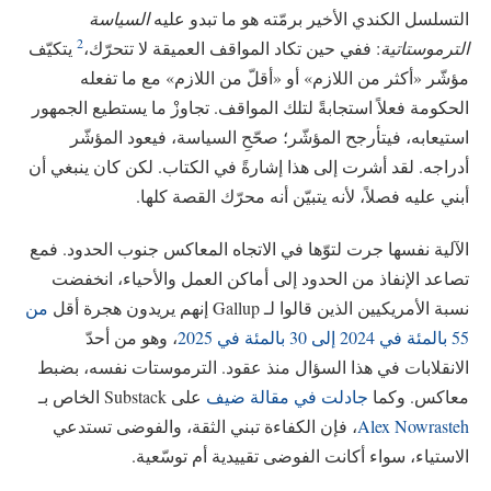
التسلسل الكندي الأخير برمّته هو ما تبدو عليه
السياسة
2
الترموستاتية
: ففي حين تكاد المواقف العميقة لا تتحرّك،
يتكيّف
مؤشّر «أكثر من اللازم» أو «أقلّ من اللازم» مع ما تفعله
الحكومة فعلاً استجابةً لتلك المواقف. تجاوزْ ما يستطيع الجمهور
استيعابه، فيتأرجح المؤشّر؛ صحّحِ السياسة، فيعود المؤشّر
أدراجه. لقد أشرت إلى هذا إشارةً في الكتاب. لكن كان ينبغي أن
أبني عليه فصلاً، لأنه يتبيّن أنه محرّك القصة كلها.
الآلية نفسها جرت لتوّها في الاتجاه المعاكس جنوب الحدود. فمع
تصاعد الإنفاذ من الحدود إلى أماكن العمل والأحياء، انخفضت
نسبة الأمريكيين الذين قالوا لـ Gallup إنهم يريدون هجرة أقل
من
55 بالمئة في 2024 إلى 30 بالمئة في 2025
، وهو من أحدّ
الانقلابات في هذا السؤال منذ عقود. الترموستات نفسه، بضبط
معاكس. وكما
جادلت في مقالة ضيف
على Substack الخاص بـ
Alex Nowrasteh
، فإن الكفاءة تبني الثقة، والفوضى تستدعي
الاستياء، سواء أكانت الفوضى تقييدية أم توسّعية.