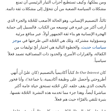
ومن يملكها، وكيف تستطيع أحزاب التيار الرئيسي أن تمنع
مشكلات السياسة الصعبة من أن تتحوّل إلى مشكلات ثقة دائمة.
ثالثاً، التصميم الإنساني، وهو الحالة الأصعب للحُجّة والجزء الذي
أرغب أكثر من غيره في توسيعه من الكتاب. فالسبيل إلى حماية
الهجرة الإنسانية هو بناء ثقة الجمهور أولاً، عبر منافع مرئية
ومسؤولية مشتركة. وتلك هي الحُجّة التي طرحتها في
موجز
سياسات حديث
، والخطوة التالية هي اختبار أيّ توليفات من
الكفالة، والقرارات الأسرع، والحدود ذات المصداقية تصمد فعلاً
سياسياً.
كان
In Our Interest
كتاباً أكاديمياً بالتصميم (كان عليّ أن أُنهي
أطروحتي وأحصل على وظيفة أكاديمية، يا جماعة!)، وأنا فخور
بالبحث الذي يقف خلفه. لكن حُجّته تستحق حياة عامة أكثر
مباشرةً أيضاً، وهذا جزء مما تخدمه هذه النشرة: الحُجّة نفسها،
بنبرة تلتقي بالقرّاء حيث هم فعلاً.
قبل عام، كان السؤال الكامن تحت كل سؤال آخر، في قاعات