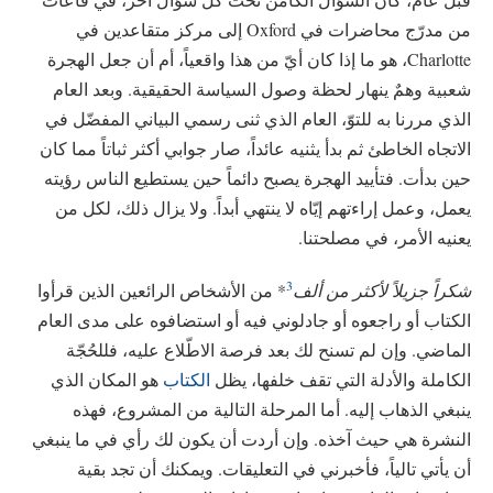
من مدرّج محاضرات في Oxford إلى مركز متقاعدين في
Charlotte، هو ما إذا كان أيّ من هذا واقعياً، أم أن جعل الهجرة
شعبية وهمٌ ينهار لحظة وصول السياسة الحقيقية. وبعد العام
الذي مررنا به للتوّ، العام الذي ثنى رسمي البياني المفضّل في
الاتجاه الخاطئ ثم بدأ يثنيه عائداً، صار جوابي أكثر ثباتاً مما كان
حين بدأت. فتأييد الهجرة يصبح دائماً حين يستطيع الناس رؤيته
يعمل، وعمل إراءتهم إيّاه لا ينتهي أبداً. ولا يزال ذلك، لكل من
يعنيه الأمر، في مصلحتنا.
3
شكراً جزيلاً لأكثر من ألف
* من الأشخاص الرائعين الذين قرأوا
الكتاب أو راجعوه أو جادلوني فيه أو استضافوه على مدى العام
الماضي. وإن لم تسنح لك بعد فرصة الاطّلاع عليه، فللحُجّة
الكاملة والأدلة التي تقف خلفها، يظل
الكتاب
هو المكان الذي
ينبغي الذهاب إليه. أما المرحلة التالية من المشروع، فهذه
النشرة هي حيث آخذه. وإن أردت أن يكون لك رأي في ما ينبغي
أن يأتي تالياً، فأخبرني في التعليقات. ويمكنك أن تجد بقية