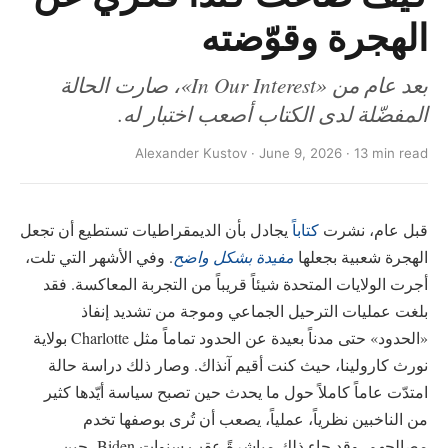
الهجرة وقوّضته
بعد عام من «In Our Interest»، صارت الحالة
المفضّلة لدى الكتاب أصعب اختبار له.
Alexander Kustov · June 9, 2026 · 13 min read
قبل عام، نشرت
كتاباً
يجادل بأن الديمقراطيات تستطيع أن تجعل
الهجرة شعبية بجعلها
مفيدة بشكل واضح
. وفي الأشهر التي تلت،
أجرت الولايات المتحدة شيئاً قريباً من التجربة المعاكسة. فقد
بلغت عمليات الترحيل الجماعي وموجة من تشديد إنفاذ
«الحدود» حتى مدناً بعيدة عن الحدود تماماً مثل Charlotte بولاية
نورث كارولينا، حيث كنت أقيم آنذاك. وصار ذلك دراسة حالة
امتدّت عاماً كاملاً حول ما يحدث حين تصبح سياسة أيّدها كثير
من الناخبين نظرياً، عملياً، يصعب أن تُرى بوصفها تخدم
مصالحهم. وقد جاء ذلك مباشرةً عقب سنوات Biden، حين