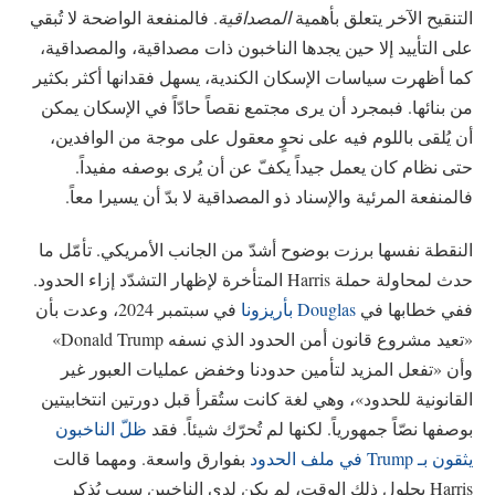
التنقيح الآخر يتعلق بأهمية
المصداقية
. فالمنفعة الواضحة لا تُبقي
على التأييد إلا حين يجدها الناخبون ذات مصداقية، والمصداقية،
كما أظهرت سياسات الإسكان الكندية، يسهل فقدانها أكثر بكثير
من بنائها. فبمجرد أن يرى مجتمع نقصاً حادّاً في الإسكان يمكن
أن يُلقى باللوم فيه على نحوٍ معقول على موجة من الوافدين،
حتى نظام كان يعمل جيداً يكفّ عن أن يُرى بوصفه مفيداً.
فالمنفعة المرئية والإسناد ذو المصداقية لا بدّ أن يسيرا معاً.
النقطة نفسها برزت بوضوح أشدّ من الجانب الأمريكي. تأمّل ما
حدث لمحاولة حملة Harris المتأخرة لإظهار التشدّد إزاء الحدود.
ففي خطابها في
Douglas بأريزونا
في سبتمبر 2024، وعدت بأن
«تعيد مشروع قانون أمن الحدود الذي نسفه Donald Trump»
وأن «تفعل المزيد لتأمين حدودنا وخفض عمليات العبور غير
القانونية للحدود»، وهي لغة كانت ستُقرأ قبل دورتين انتخابيتين
بوصفها نصّاً جمهورياً. لكنها لم تُحرّك شيئاً. فقد
ظلّ الناخبون
يثقون بـ Trump في ملف الحدود
بفوارق واسعة. ومهما قالت
Harris بحلول ذلك الوقت، لم يكن لدى الناخبين سبب يُذكر