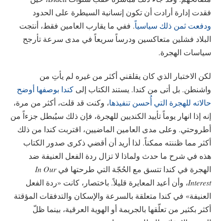
فقدت إدارة أرادت أن تكون إنسانية السيطرة على الحدود
ودفعت ثمن ذلك سياسياً
. ففي ما يقارب العامين فقط، أنتجت
البلاد فشلين متعاكسين ودرساً سريعاً في مدى سرعة تأرجح
سياسات الهجرة.
لكن الاختبار الذي كان يقلقني أكثر من غيره لم يأتِ من
واشنطن. بل أتى من كندا. يستند الكتاب إلى
كندا بوصفها أوضح
حالاته للهجرة التي أُحسن تنفيذها
، وكنت قد قلت، أكثر من مرة،
إنه إذا انهار يوماً تأييد الكنديين للهجرة، فإن ذلك سيُبطل جزءاً من
أطروحتي. وعلى مدى العامين الماضيين، اقتربت كندا من ذلك
أكثر مما ظننته ممكناً. لذا أريد أن أقضي ذكرى صدور الكتاب
هذه في شرح ما حدث ولماذا لا تزال ردة الفعل العنيفة ضد
الهجرة في كندا تتسق مع الحُجّة التي طرحتها في
In Our
Interest
، وأن أعيد المعايرة قليلاً. باختصار، كانت «ردة الفعل
العنيفة» في كندا متعلقة بالسرعة والإسكان والتدفقات المؤقتة
أكثر بكثير من تعلّقها بالجريمة أو الهوية العرقية، بينما ظلّ