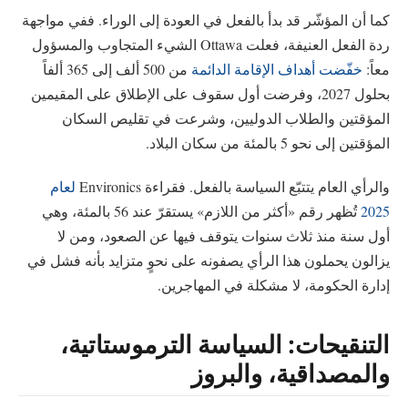
كما أن المؤشّر قد بدأ بالفعل في العودة إلى الوراء. ففي مواجهة
ردة الفعل العنيفة، فعلت Ottawa الشيء المتجاوب والمسؤول
معاً:
خفّضت أهداف الإقامة الدائمة
من 500 ألف إلى 365 ألفاً
بحلول 2027، وفرضت أول سقوف على الإطلاق على المقيمين
المؤقتين والطلاب الدوليين، وشرعت في تقليص السكان
المؤقتين إلى نحو 5 بالمئة من سكان البلاد.
والرأي العام يتتبّع السياسة بالفعل. فقراءة Environics
لعام
2025
تُظهر رقم «أكثر من اللازم» يستقرّ عند 56 بالمئة، وهي
أول سنة منذ ثلاث سنوات يتوقف فيها عن الصعود، ومن لا
يزالون يحملون هذا الرأي يصفونه على نحوٍ متزايد بأنه فشل في
إدارة الحكومة، لا مشكلة في المهاجرين.
التنقيحات: السياسة الترموستاتية،
والمصداقية، والبروز