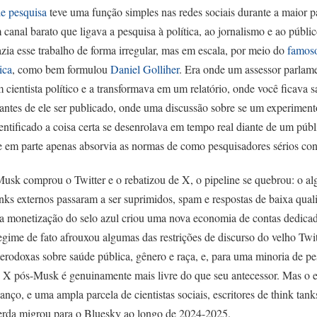
e pesquisa
teve uma função simples nas redes sociais durante a maior p
canal barato que ligava a pesquisa à política, ao jornalismo e ao públic
azia esse trabalho de forma irregular, mas em escala, por meio do
famoso
ica
, como bem formulou
Daniel Golliher
. Era onde um assessor parlam
 cientista político e a transformava em um relatório, onde você ficava
antes de ele ser publicado, onde uma discussão sobre se um experiment
dentificado a coisa certa se desenrolava em tempo real diante de um púb
 e em parte apenas absorvia as normas de como pesquisadores sérios co
sk comprou o Twitter e o rebatizou de X, o pipeline se quebrou: o al
inks externos passaram a ser suprimidos, spam e respostas de baixa qual
 a monetização do selo azul criou uma nova economia de contas dedicada
egime de fato afrouxou algumas das restrições de discurso do velho Twi
terodoxas sobre saúde pública, gênero e raça, e, para uma minoria de p
 X pós-Musk é genuinamente mais livre do que seu antecessor. Mas o efe
anço, e uma ampla parcela de cientistas sociais, escritores de think tanks
erda migrou para o Bluesky ao longo de 2024-2025.