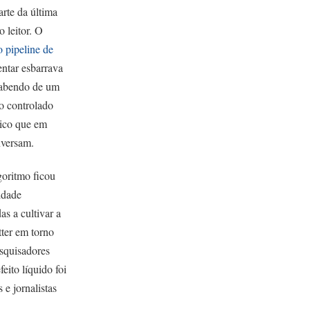
arte da última
o leitor. O
 pipeline de
entar esbarrava
 sabendo de um
o controlado
lico que em
nversam.
goritmo ficou
idade
s a cultivar a
tter em torno
esquisadores
ito líquido foi
 e jornalistas