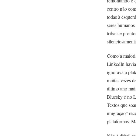
remontando o q
centro não con
todas à esquerd
seres humanos 
tribais e pront
silenciosamente
Como a maioria
LinkedIn havia
ignorava a pla
muitas vezes de
último ano mai
Bluesky e no Li
Textos que soa
imigração” re
plataformas. M
Não é difícil e