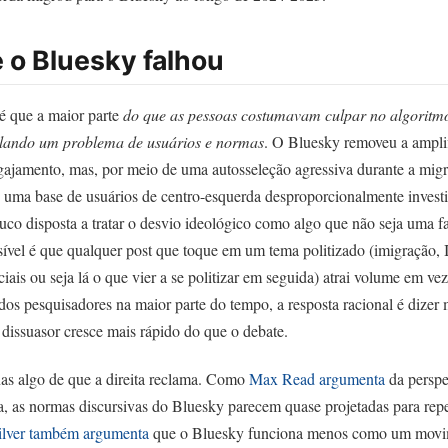
 o Bluesky falhou
 é que a maior parte
do que as pessoas costumavam culpar no algoritmo
elando um problema de usuários e normas
. O Bluesky removeu a ampli
ajamento, mas, por meio de uma autosseleção agressiva durante a migr
uma base de usuários de centro-esquerda desproporcionalmente investi
uco disposta a tratar o desvio ideológico como algo que não seja uma f
sível é que qualquer post que toque em um tema politizado (imigração, 
ciais ou seja lá o que vier a se politizar em seguida) atrai volume em v
dos pesquisadores na maior parte do tempo, a resposta racional é dizer
o dissuasor cresce mais rápido do que o debate.
nas algo de que a direita reclama. Como
Max Read
argumenta
da perspe
a, as normas discursivas do Bluesky parecem quase projetadas para rep
lver
também argumenta
que o Bluesky funciona menos como um movim