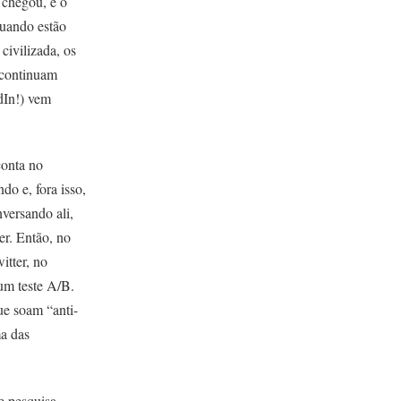
 chegou, e o
quando estão
civilizada, os
 continuam
edIn!) vem
conta no
o e, fora isso,
versando ali,
er. Então, no
tter, no
 um teste A/B.
ue soam “anti-
a das
e pesquisa.