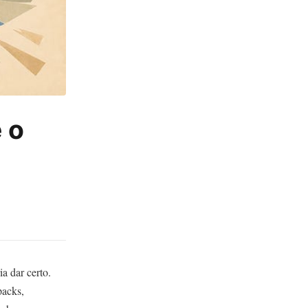
 o
a dar certo.
packs,