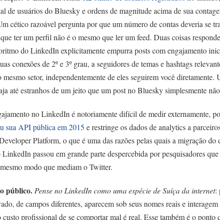
otal de usuários do Bluesky e ordens de magnitude acima de sua contag
 Um cético razoável pergunta por que um número de contas deveria se tr
á que ter um perfil não é o mesmo que ler um feed. Duas coisas responde
goritmo do LinkedIn explicitamente empurra posts com engajamento inici
uas conexões de 2º e 3º grau, a seguidores de temas e hashtags relevant
do mesmo setor, independentemente de eles seguirem você diretamente.
aja até estranhos de um jeito que um post no Bluesky simplesmente nã
ngajamento no LinkedIn é notoriamente difícil de medir externamente, p
ou sua API pública em 2015
e restringe os dados de analytics a parceir
Developer Platform, o que é uma das razões pelas quais a migração do 
o LinkedIn passou em grande parte despercebida por pesquisadores qu
o mesmo modo que mediam o Twitter.
 público.
Pense no LinkedIn como uma espécie de Suíça da internet
:
evado, de campos diferentes, aparecem sob seus nomes reais e interage
 custo profissional de se comportar mal é real. Esse também é o ponto 