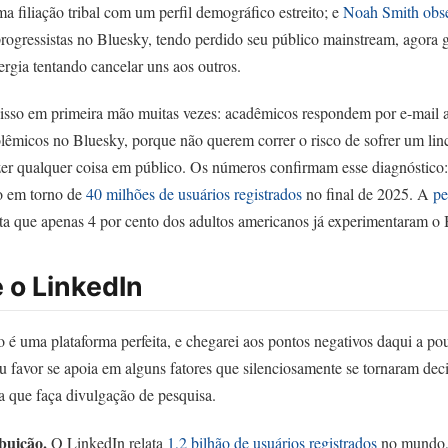
 filiação tribal com um perfil demográfico estreito; e
Noah Smith
obs
progressistas no Bluesky, tendo perdido seu público mainstream, agora
ergia tentando cancelar uns aos outros.
 isso em primeira mão muitas vezes: acadêmicos respondem por e-mail 
lêmicos no Bluesky, porque não querem correr o risco de sofrer um li
izer qualquer coisa em público. Os números confirmam esse diagnóstico
co em torno de
40 milhões de usuários registrados
no final de 2025. A
pe
ta que apenas 4 por cento dos adultos americanos já experimentaram o 
 o LinkedIn
 é uma plataforma perfeita, e chegarei aos pontos negativos daqui a po
 favor se apoia em alguns fatores que silenciosamente se tornaram deci
a que faça divulgação de pesquisa.
ibuição.
O LinkedIn relata
1,2 bilhão de usuários registrados
no mundo, 