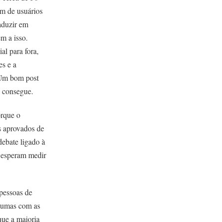
em de usuários
aduzir em
m a isso.
al para fora,
es e a
 Um bom post
o consegue.
orque o
os aprovados de
debate ligado à
e esperam medir
 pessoas de
m umas com as
que a maioria