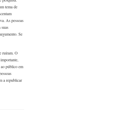
 um tema de
escentam
iva. As pessoas
 suas
 argumento. Se
e ruíram. O
 importante,
e ao público em
pessoas
 a republicar