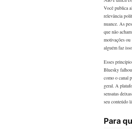
Você publica a
relevância polí
nuance. As pes
que não acham 
motivações ou 
alguém faz isso
Esses princípi
Bluesky falhou
como o canal pe
geral. A plata
sensatas deixa
seu conteúdo lá
Para qu