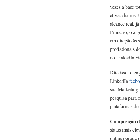
vezes a base t
ativos diários.
alcance real, j
Primeiro, o al
em direção às s
profissionais 
no LinkedIn vi
Dito isso, o e
LinkedIn
fech
sua Marketing 
pesquisa para 
plataformas d
Composição do
status mais el
outras porque o