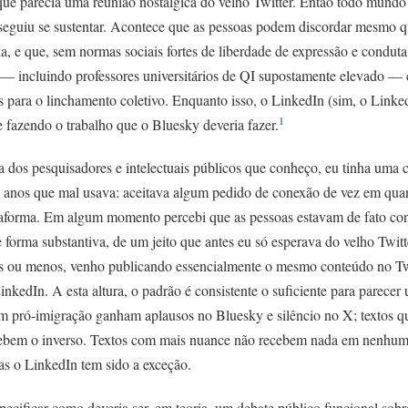
ue parecia uma reunião nostálgica do velho Twitter. Então todo mundo
seguiu se sustentar. Acontece que as pessoas podem discordar mesmo 
a, e que, sem normas sociais fortes de liberdade de expressão e conduta 
— incluindo professores universitários de QI supostamente elevado —
os para o linchamento coletivo. Enquanto isso, o LinkedIn (sim, o Link
1
 fazendo o trabalho que o Bluesky deveria fazer.
 dos pesquisadores e intelectuais públicos que conheço, eu tinha uma 
 anos que mal usava: aceitava algum pedido de conexão de vez em quand
taforma. Em algum momento percebi que as pessoas estavam de fato con
 forma substantiva, de um jeito que antes eu só esperava do velho Twitt
s ou menos, venho publicando essencialmente o mesmo conteúdo no Twi
nkedIn. A esta altura, o padrão é consistente o suficiente para parecer
m pró-imigração ganham aplausos no Bluesky e silêncio no X; textos q
cebem o inverso. Textos com mais nuance não recebem nada em nenhum
as o LinkedIn tem sido a exceção.
specificar como deveria ser, em teoria, um debate público funcional sobr