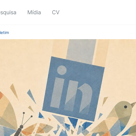
squisa
Mídia
CV
letim