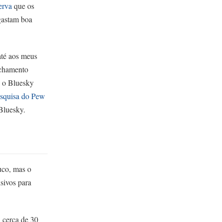
erva
que os
 gastam boa
até aos meus
nchamento
: o Bluesky
squisa do Pew
Bluesky.
uco, mas o
sivos para
cerca de 30