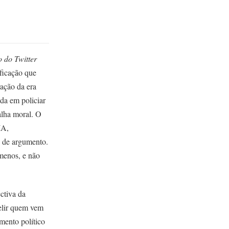
 do Twitter
ficação que
ação da era
da em policiar
alha moral. O
IA,
ez de argumento.
 menos, e não
ctiva da
elir quem vem
ento político