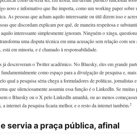
lgo novo e informativo que lhe importa, como um working paper sobre
tica. As pessoas que acham aquilo interessante ou útil dizem isso e acr
soas que discordam explicam por quê, de maneira respeitosa e substant
aquilo interessante simplesmente ignoram. Ninguém o xinga, questiona
transforma uma disputa técnica em uma acusação sem relação com seu
, está em minoria, e é chamado à responsabilidade.
os já descreveram o Twitter acadêmico. No Bluesky, eles em grande part
 fundamentalmente como espaço para a divulgação de pesquisa e, mais
lo qual a pesquisa séria chega a formuladores de políticas, jornalistas 
forma que silenciosamente assumiu essa função é o LinkedIn. Se muitas 
ssem o Bluesky ou o X pelo LinkedIn amanhã, ou ao menos começassem
2
, a internet da pesquisa ficaria melhor, e o resto da internet também.
e servia a praça pública, afinal